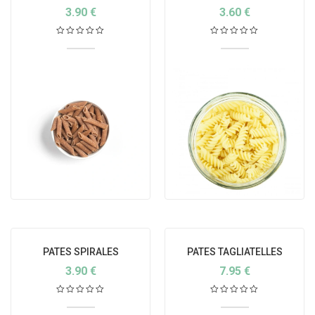
BIO
BIO ITALIE
3.90
€
3.60
€
PATES SPIRALES
PATES TAGLIATELLES
COMPLETES BIO
BLANCHES NATURES BIO
3.90
€
7.95
€