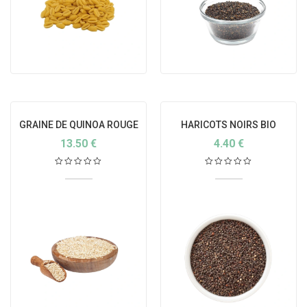
GRAINE DE QUINOA ROUGE
HARICOTS NOIRS BIO
BIO
13.50
€
4.40
€