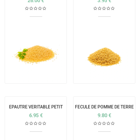
26.00
€
3.95
€
EPAUTRE VERITABLE PETIT
FECULE DE POMME DE TERRE
BIO
6.95
€
9.80
€