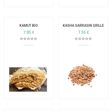
KAMUT BIO
KASHA SARRASIN GRILLE
BIO
7.85
€
7.55
€