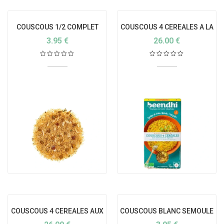
COUSCOUS 1/2 COMPLET
COUSCOUS 4 CEREALES A LA
BIO
NOIX ET AU CURCUMA
3.95
€
26.00
€
COUSCOUS 4 CEREALES AUX
COUSCOUS BLANC SEMOULE
ABRICOTS ET EPICES
BIO